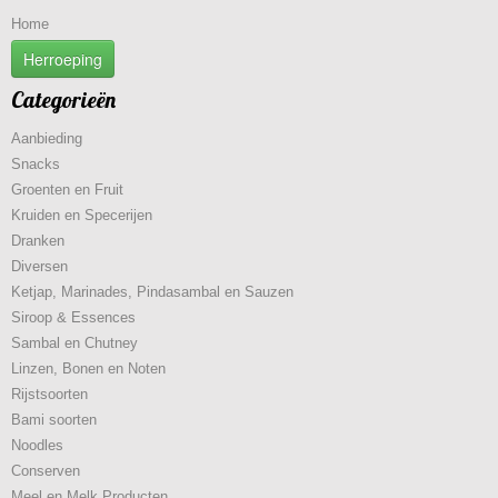
Home
Herroeping
Categorieën
Aanbieding
Snacks
Groenten en Fruit
Kruiden en Specerijen
Dranken
Diversen
Ketjap, Marinades, Pindasambal en Sauzen
Siroop & Essences
Sambal en Chutney
Linzen, Bonen en Noten
Rijstsoorten
Bami soorten
Noodles
Conserven
Meel en Melk Producten