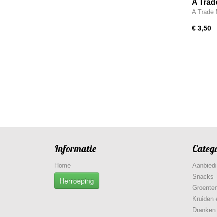
A Trad
A Trade 
€ 3,50
Informatie
Categ
Home
Aanbied
Snacks
Herroeping
Groenten
Kruiden 
Dranken