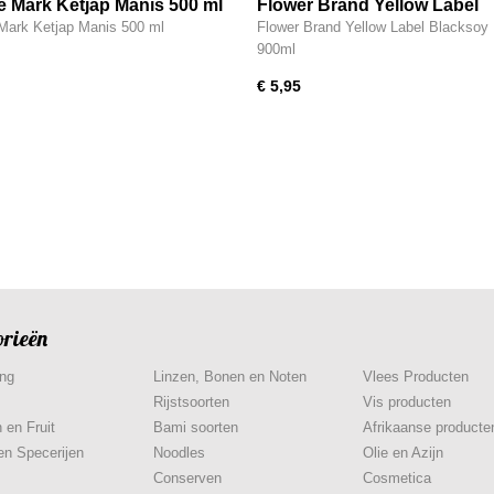
e Mark Ketjap Manis 500 ml
Flower Brand Yellow Label
Blacksoy No.1 900ml
Mark Ketjap Manis 500 ml
Flower Brand Yellow Label Blacksoy
900ml
€ 5,95
orieën
ing
Linzen, Bonen en Noten
Vlees Producten
Rijstsoorten
Vis producten
 en Fruit
Bami soorten
Afrikaanse producte
en Specerijen
Noodles
Olie en Azijn
Conserven
Cosmetica