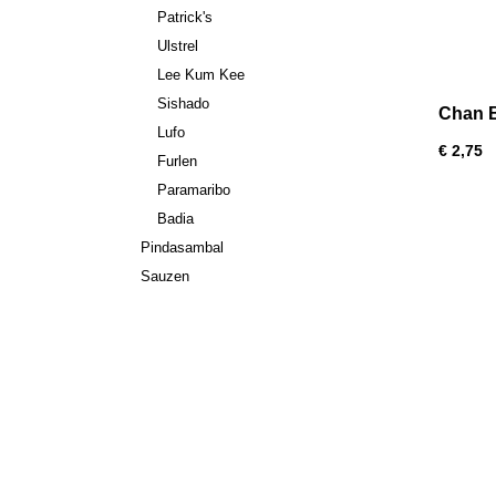
Patrick's
Ulstrel
Lee Kum Kee
Sishado
Chan 
Lufo
€ 2,75
Furlen
Paramaribo
Badia
Pindasambal
Sauzen