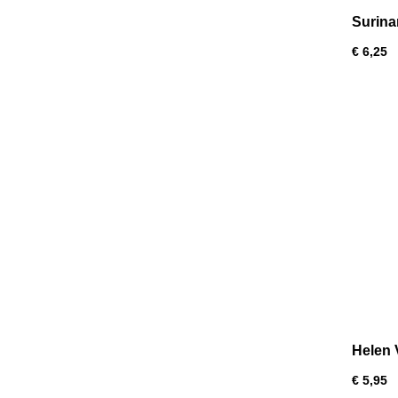
Surina
€ 6,25
Helen 
€ 5,95