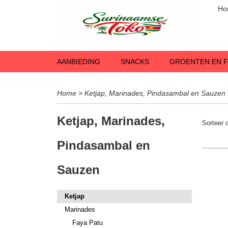
Ho
AANBIEDING
SNACKS
GROENTEN EN F
Home
>
Ketjap, Marinades, Pindasambal en Sauzen
Ketjap, Marinades,
Sorteer
Pindasambal en
Sauzen
Ketjap
Marinades
Faya Patu