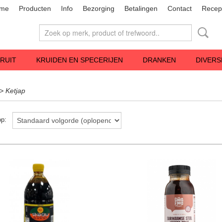
me
Producten
Info
Bezorging
Betalingen
Contact
Recep
RUIT
KRUIDEN EN SPECERIJEN
DRANKEN
DIVERS
>
Ketjap
 op: