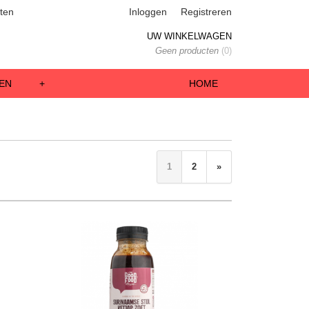
ten
Inloggen
Registreren
UW WINKELWAGEN
Geen producten
(0)
EN
+
HOME
1
2
»