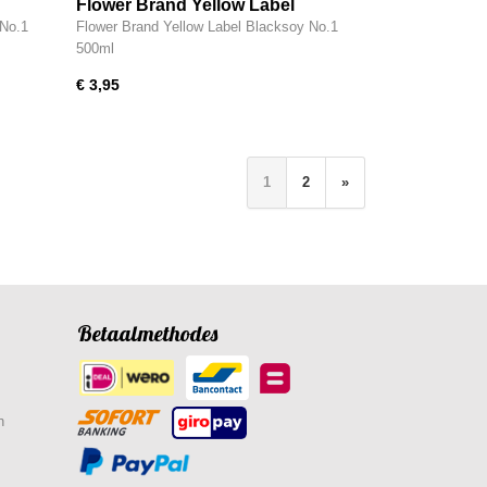
Flower Brand Yellow Label
Blacksoy No.1 500ml
 No.1
Flower Brand Yellow Label Blacksoy No.1
500ml
€ 3,95
1
2
»
Betaalmethodes
n