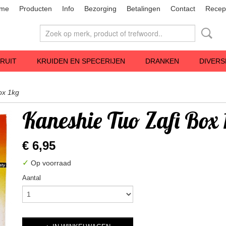
me
Producten
Info
Bezorging
Betalingen
Contact
Recep
RUIT
KRUIDEN EN SPECERIJEN
DRANKEN
DIVERS
ox 1kg
Kaneshie Tuo Zafi Box 
€ 6,95
✓
Op voorraad
Aantal