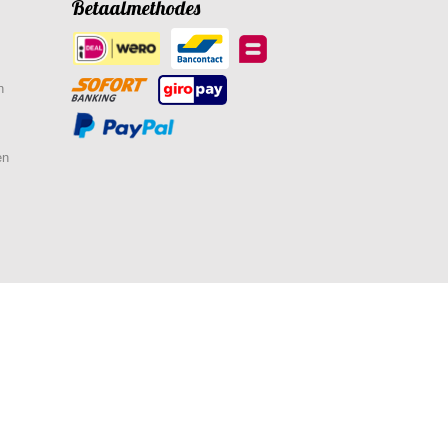
Betaalmethodes
n
en