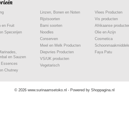
orieën
ing
Linzen, Bonen en Noten
Vlees Producten
Rijstsoorten
Vis producten
 en Fruit
Bami soorten
Afrikaanse producte
en Specerijen
Noodles
Olie en Azijn
Conserven
Cosmetica
Meel en Melk Producten
Schoonmaakmiddel
Marinades,
Diepvries Producten
Faya Patu
mbal en Sauzen
VS/UK producten
& Essences
Vegetarisch
en Chutney
© 2026 www.surinaamsetoko.nl - Powered by Shoppagina.nl