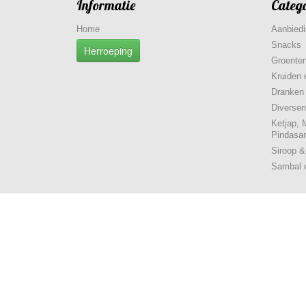
Informatie
Categ
Home
Aanbied
Snacks
Herroeping
Groenten
Kruiden 
Dranken
Diversen
Ketjap, 
Pindasa
Siroop 
Sambal 