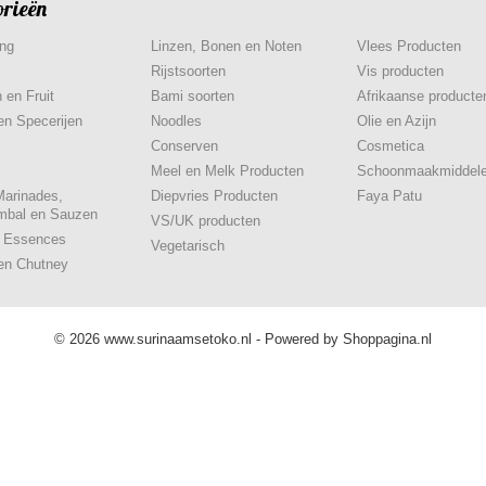
orieën
ing
Linzen, Bonen en Noten
Vlees Producten
Rijstsoorten
Vis producten
 en Fruit
Bami soorten
Afrikaanse producte
en Specerijen
Noodles
Olie en Azijn
Conserven
Cosmetica
Meel en Melk Producten
Schoonmaakmiddel
Marinades,
Diepvries Producten
Faya Patu
mbal en Sauzen
VS/UK producten
& Essences
Vegetarisch
en Chutney
© 2026 www.surinaamsetoko.nl - Powered by Shoppagina.nl