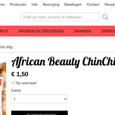
me
Producten
Info
Bezorging
Betalingen
Contact
Recep
RUIT
KRUIDEN EN SPECERIJEN
DRANKEN
DIVERS
Chin 80g
African Beauty ChinCh
€ 1,50
✓
Op voorraad
Aantal