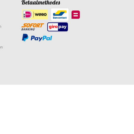
Betaalmethodes
n
en