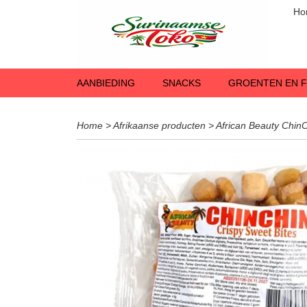
Ho
AANBIEDING
SNACKS
GROENTEN EN F
Home
>
Afrikaanse producten
>
African Beauty Chin