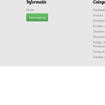
Informatie
Categ
Home
Aanbied
Snacks
Herroeping
Groenten
Kruiden 
Dranken
Diversen
Ketjap, 
Pindasa
Siroop 
Sambal 