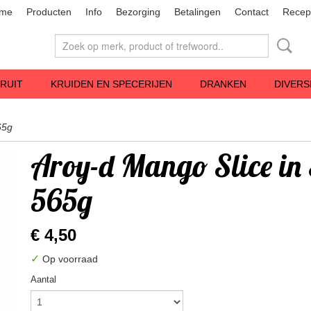
me
Producten
Info
Bezorging
Betalingen
Contact
Recep
RUIT
KRUIDEN EN SPECERIJEN
DRANKEN
DIVERS
65g
Aroy-d Mango Slice in
565g
€ 4,50
✓
Op voorraad
Aantal