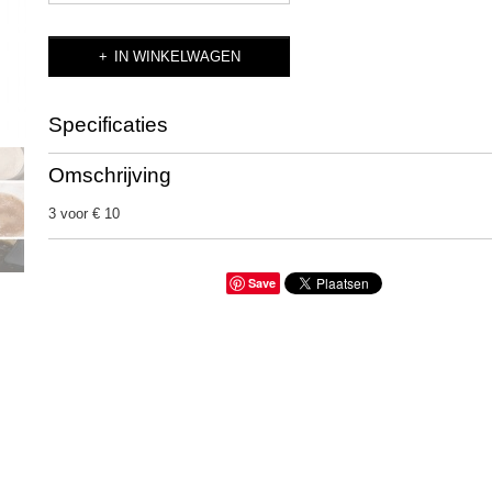
IN WINKELWAGEN
Specificaties
Productcode
Bigen Haarverf
Omschrijving
3 voor € 10
Save