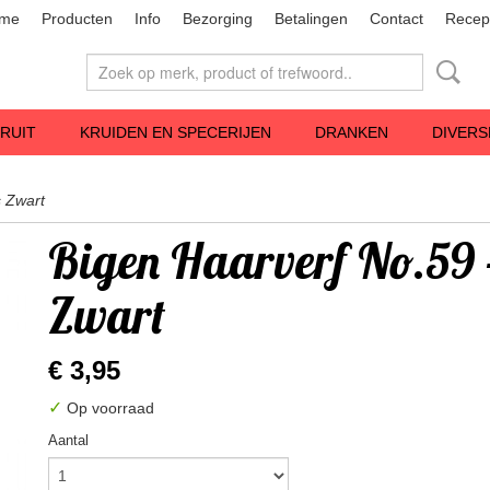
me
Producten
Info
Bezorging
Betalingen
Contact
Recep
RUIT
KRUIDEN EN SPECERIJEN
DRANKEN
DIVERS
s Zwart
Bigen Haarverf No.59 -
Zwart
€ 3,95
✓
Op voorraad
Aantal