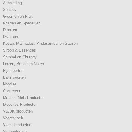
Aanbieding
Snacks
Groenten en Fruit
Kruiden en Specerijen
Dranken
Diversen
Ketjap, Marinades, Pindasambal en Sauzen
Siroop & Essences
Sambal en Chutney
Linzen, Bonen en Noten
Rijstsoorten
Bami soorten
Noodles
Conserven
Meel en Melk Producten
Diepvries Producten
VS/UK producten
Vegetarisch
Vlees Producten
Vis producten