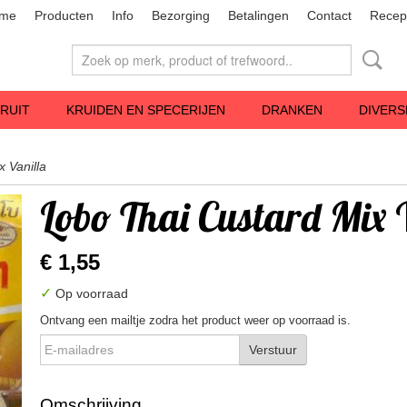
me
Producten
Info
Bezorging
Betalingen
Contact
Recep
RUIT
KRUIDEN EN SPECERIJEN
DRANKEN
DIVERS
 Vanilla
Lobo Thai Custard Mix 
€ 1,55
✓
Op voorraad
Ontvang een mailtje zodra het product weer op voorraad is.
Verstuur
Omschrijving