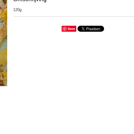
120g
Save