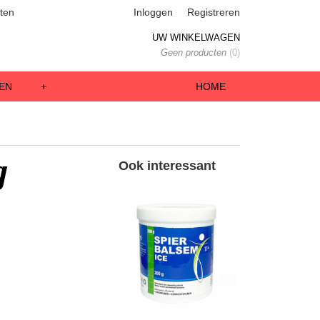
ten
Inloggen
Registreren
UW WINKELWAGEN
Geen producten
(0)
EN
+
HOME
g
Ook interessant