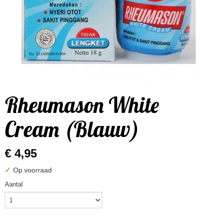
Rheumason White
Cream (Blauw)
€ 4,95
✓
Op voorraad
Aantal