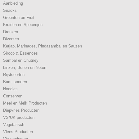
Aanbieding
Snacks
Groenten en Fruit
Kruiden en Specerijen
Dranken
Diversen
Ketjap, Marinades, Pindasambal en Sauzen
Siroop & Essences
Sambal en Chutney
Linzen, Bonen en Noten
Rijstsoorten
Bami soorten
Noodles
Conserven
Meel en Melk Producten
Diepvries Producten
VS/UK producten
Vegetarisch
Vlees Producten
Vis producten