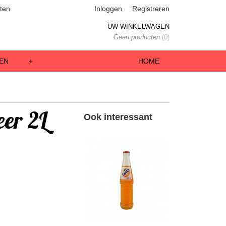
ten
Inloggen
Registreren
UW WINKELWAGEN
Geen producten
(0)
EN
+
HOME
er 2L
Ook interessant