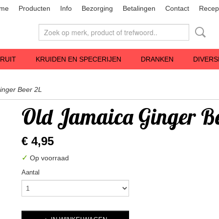
me
Producten
Info
Bezorging
Betalingen
Contact
Recep
RUIT
KRUIDEN EN SPECERIJEN
DRANKEN
DIVERS
inger Beer 2L
Old Jamaica Ginger Be
€ 4,95
✓
Op voorraad
Aantal