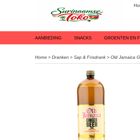
Ho
AANBIEDING
SNACKS
GROENTEN EN F
Home
>
Dranken
>
Sap & Frisdrank
>
Old Jamaica G