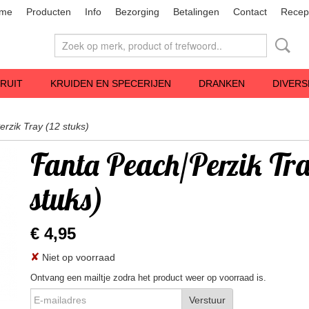
me
Producten
Info
Bezorging
Betalingen
Contact
Recep
RUIT
KRUIDEN EN SPECERIJEN
DRANKEN
DIVERS
rzik Tray (12 stuks)
Fanta Peach/Perzik Tra
stuks)
€ 4,95
✘
Niet op voorraad
Ontvang een mailtje zodra het product weer op voorraad is.
Verstuur