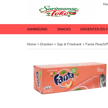
Ho
AANBIEDING
SNACKS
GROENTEN EN F
Home
>
Dranken
>
Sap & Frisdrank
>
Fanta Peach/Pe