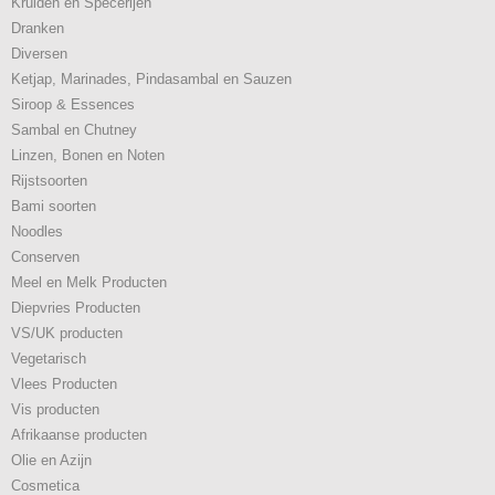
Kruiden en Specerijen
Dranken
Diversen
Ketjap, Marinades, Pindasambal en Sauzen
Siroop & Essences
Sambal en Chutney
Linzen, Bonen en Noten
Rijstsoorten
Bami soorten
Noodles
Conserven
Meel en Melk Producten
Diepvries Producten
VS/UK producten
Vegetarisch
Vlees Producten
Vis producten
Afrikaanse producten
Olie en Azijn
Cosmetica