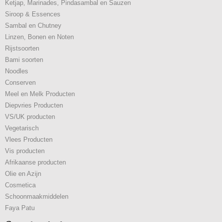
Ketjap, Marinades, Pindasambal en Sauzen
Siroop & Essences
Sambal en Chutney
Linzen, Bonen en Noten
Rijstsoorten
Bami soorten
Noodles
Conserven
Meel en Melk Producten
Diepvries Producten
VS/UK producten
Vegetarisch
Vlees Producten
Vis producten
Afrikaanse producten
Olie en Azijn
Cosmetica
Schoonmaakmiddelen
Faya Patu