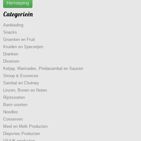
Herroeping
Categorieën
Aanbieding
Snacks
Groenten en Fruit
Kruiden en Specerijen
Dranken
Diversen
Ketjap, Marinades, Pindasambal en Sauzen
Siroop & Essences
Sambal en Chutney
Linzen, Bonen en Noten
Rijstsoorten
Bami soorten
Noodles
Conserven
Meel en Melk Producten
Diepvries Producten
VS/UK producten