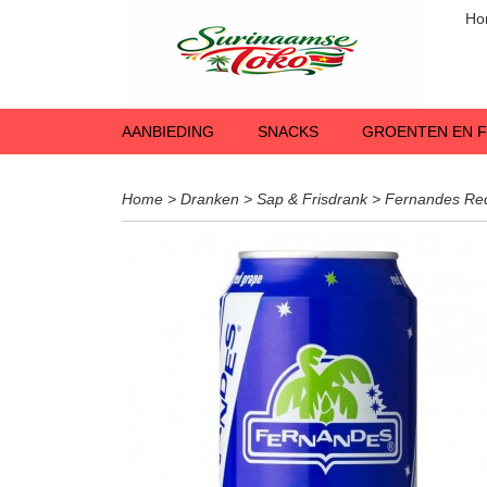
Ho
AANBIEDING
SNACKS
GROENTEN EN F
Home
>
Dranken
>
Sap & Frisdrank
>
Fernandes Red