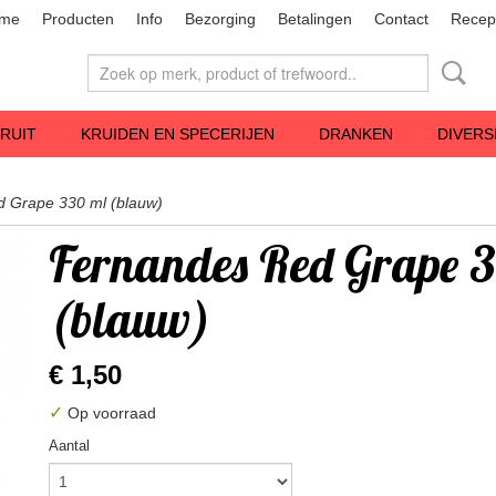
me
Producten
Info
Bezorging
Betalingen
Contact
Recep
RUIT
KRUIDEN EN SPECERIJEN
DRANKEN
DIVERS
 Grape 330 ml (blauw)
Fernandes Red Grape 
(blauw)
€ 1,50
✓
Op voorraad
Aantal