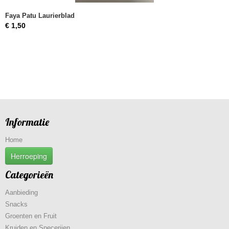
Faya Patu Laurierblad
€ 1,50
Informatie
Home
Herroeping
Categorieën
Aanbieding
Snacks
Groenten en Fruit
Kruiden en Specerijen