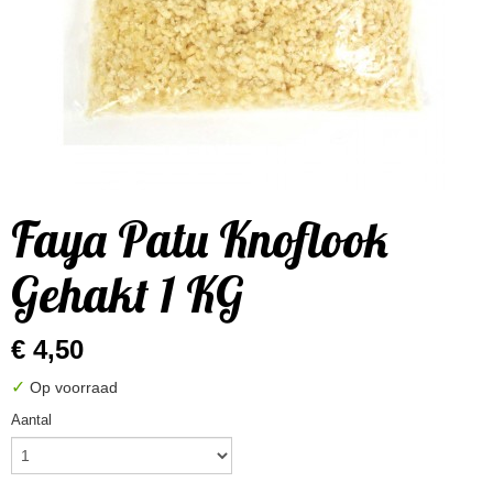
Faya Patu Knoflook
Gehakt 1 KG
€ 4,50
✓
Op voorraad
Aantal