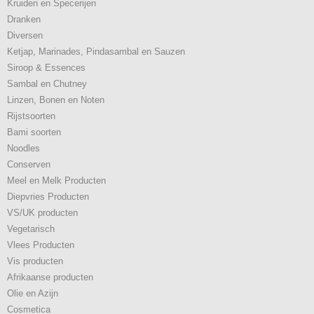
Kruiden en Specerijen
Dranken
Diversen
Ketjap, Marinades, Pindasambal en Sauzen
Siroop & Essences
Sambal en Chutney
Linzen, Bonen en Noten
Rijstsoorten
Bami soorten
Noodles
Conserven
Meel en Melk Producten
Diepvries Producten
VS/UK producten
Vegetarisch
Vlees Producten
Vis producten
Afrikaanse producten
Olie en Azijn
Cosmetica