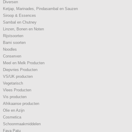
Diversen
Ketjap, Marinades, Pindasambal en Sauzen
Siroop & Essences
Sambal en Chutney
Linzen, Bonen en Noten
Rijstsoorten
Bami soorten
Noodles
Conserven
Meel en Melk Producten
Diepvries Producten
VS/UK producten
Vegetarisch
Vlees Producten
Vis producten
Afrikaanse producten
Olie en Azijn
Cosmetica
Schoonmaakmiddelen
Faya Patu