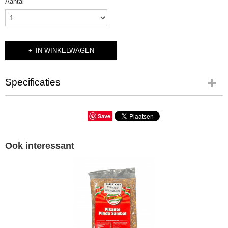
Aantal
IN WINKELWAGEN
Specificaties
Productcode
Paramaribo Pinda Saus 500gr
Save
Ook interessant