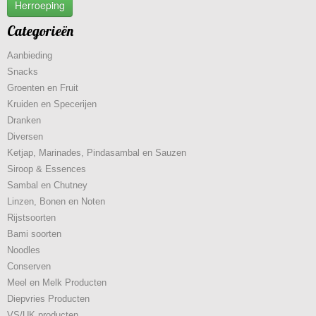
Herroeping
Categorieën
Aanbieding
Snacks
Groenten en Fruit
Kruiden en Specerijen
Dranken
Diversen
Ketjap, Marinades, Pindasambal en Sauzen
Siroop & Essences
Sambal en Chutney
Linzen, Bonen en Noten
Rijstsoorten
Bami soorten
Noodles
Conserven
Meel en Melk Producten
Diepvries Producten
VS/UK producten