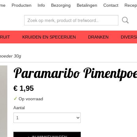
me
Producten
Info
Bezorging
Betalingen
Contact
Recep
RUIT
KRUIDEN EN SPECERIJEN
DRANKEN
DIVERS
poeder 30g
Paramaribo Pimentpo
€ 1,95
✓
Op voorraad
Aantal