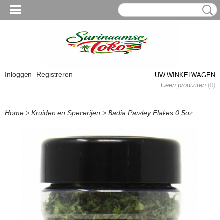
Inloggen
Registreren
UW WINKELWAGEN
Geen producten
(0)
Home
>
Kruiden en Specerijen
>
Badia Parsley Flakes 0.5oz