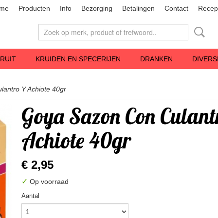
me
Producten
Info
Bezorging
Betalingen
Contact
Recep
RUIT
KRUIDEN EN SPECERIJEN
DRANKEN
DIVERS
antro Y Achiote 40gr
Goya Sazon Con Culant
Achiote 40gr
€ 2,95
✓
Op voorraad
Aantal