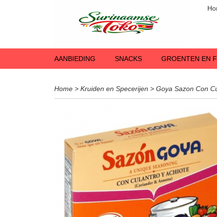
Ho
AANBIEDING
SNACKS
GROENTEN EN F
Home
>
Kruiden en Specerijen
>
Goya Sazon Con Cul