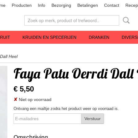
me
Producten
Info
Bezorging
Betalingen
Contact
Recep
RUIT
KRUIDEN EN SPECERIJEN
DRANKEN
DIVERS
Dall Heel
Faya Patu Oerrdi Dall 
€ 5,50
✘
Niet op voorraad
Ontvang een mailtje zodra het product weer op voorraad is.
Verstuur
Omschrijving