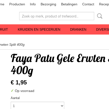
me
Producten
Info
Bezorging
Betalingen
Contact
Recep
RUIT
KRUIDEN EN SPECERIJEN
DRANKEN
DIVERS
rwten Split 400g
Faya Patu Gele Erwten 
400g
€ 1,95
✓
Op voorraad
Aantal