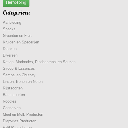
Herroeping
Categorieën
Aanbieding
Snacks
Groenten en Fruit
Kruiden en Specerijen
Dranken
Diversen
Ketjap, Marinades, Pindasambal en Sauzen
Siroop & Essences
Sambal en Chutney
Linzen, Bonen en Noten
Rijstsoorten
Bami soorten
Noodles
Conserven
Meel en Melk Producten
Diepvries Producten
VS/UK producten