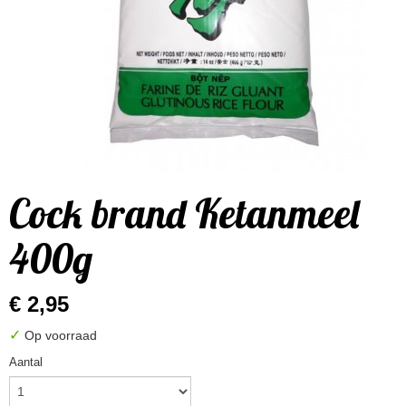
Cock brand Ketanmeel
400g
€ 2,95
✓
Op voorraad
Aantal