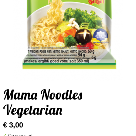
Mama Noodles
Vegetarian
€ 3,00
✓
Op voorraad