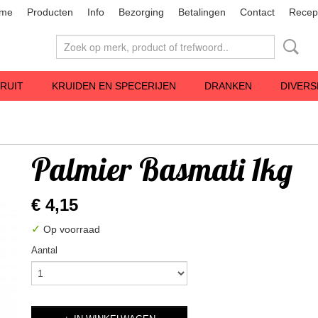
me
Producten
Info
Bezorging
Betalingen
Contact
Recep
RUIT
KRUIDEN EN SPECERIJEN
DRANKEN
DIVERS
Palmier Basmati 1kg
€ 4,15
✓
Op voorraad
Aantal