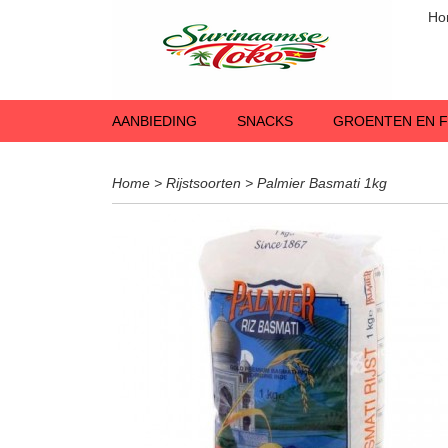
Ho
AANBIEDING
SNACKS
GROENTEN EN F
Home
>
Rijstsoorten
>
Palmier Basmati 1kg