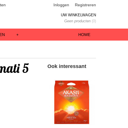
ten
Inloggen
Registreren
UW WINKELWAGEN
Geen producten
(0)
EN
+
HOME
mati 5
Ook interessant