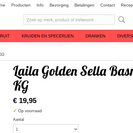
me
Producten
Info
Bezorging
Betalingen
Contact
Recep
RUIT
KRUIDEN EN SPECERIJEN
DRANKEN
DIVERS
 KG
Laila Golden Sella Bas
KG
€ 19,95
✓
Op voorraad
Aantal