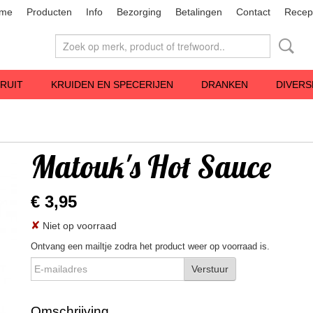
me
Producten
Info
Bezorging
Betalingen
Contact
Recep
RUIT
KRUIDEN EN SPECERIJEN
DRANKEN
DIVERS
Matouk's Hot Sauce
€ 3,95
✘
Niet op voorraad
Ontvang een mailtje zodra het product weer op voorraad is.
Verstuur
Omschrijving