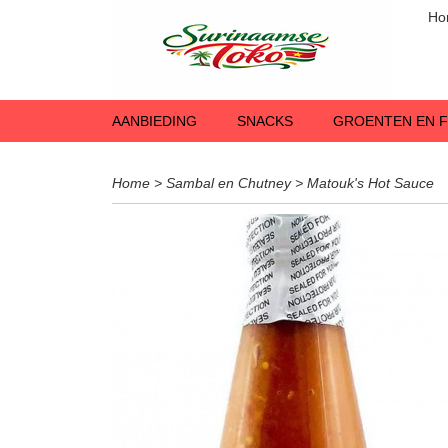
Ho
AANBIEDING
SNACKS
GROENTEN EN F
Home
>
Sambal en Chutney
>
Matouk's Hot Sauce