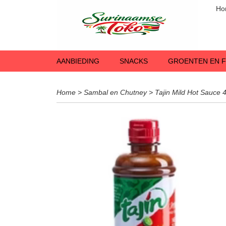
Ho
AANBIEDING
SNACKS
GROENTEN EN F
Home
>
Sambal en Chutney
>
Tajin Mild Hot Sauce 