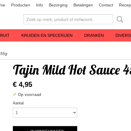
me
Producten
Info
Bezorging
Betalingen
Contact
Recep
RUIT
KRUIDEN EN SPECERIJEN
DRANKEN
DIVERS
455g
Tajin Mild Hot Sauce 
€ 4,95
✓
Op voorraad
Aantal