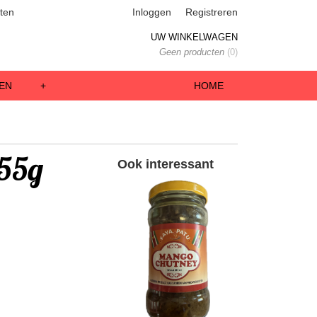
ten
Inloggen
Registreren
UW WINKELWAGEN
Geen producten
(0)
EN
+
HOME
455g
Ook interessant