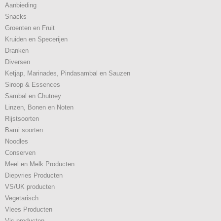
Aanbieding
Snacks
Groenten en Fruit
Kruiden en Specerijen
Dranken
Diversen
Ketjap, Marinades, Pindasambal en Sauzen
Siroop & Essences
Sambal en Chutney
Linzen, Bonen en Noten
Rijstsoorten
Bami soorten
Noodles
Conserven
Meel en Melk Producten
Diepvries Producten
VS/UK producten
Vegetarisch
Vlees Producten
Vis producten