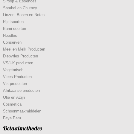
Siroop & Essences
Sambal en Chutney
Linzen, Bonen en Noten
Rijstsoorten
Bami soorten
Noodles
Conserven
Meel en Melk Producten
Diepvries Producten
VS/UK producten
Vegetarisch
Vlees Producten
Vis producten
Afrikaanse producten
Olie en Azijn
Cosmetica
Schoonmaakmiddelen
Faya Patu
Betaalmethodes