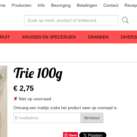
me
Producten
Info
Bezorging
Betalingen
Contact
Recep
RUIT
KRUIDEN EN SPECERIJEN
DRANKEN
DIVERS
Trie 100g
€ 2,75
✘
Niet op voorraad
Ontvang een mailtje zodra het product weer op voorraad is.
Verstuur
Save