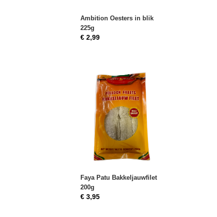
Ambition Oesters in blik
225g
€ 2,99
Faya Patu Bakkeljauwfilet
200g
€ 3,95