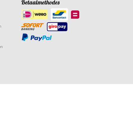
Betaalmethodes
n
en