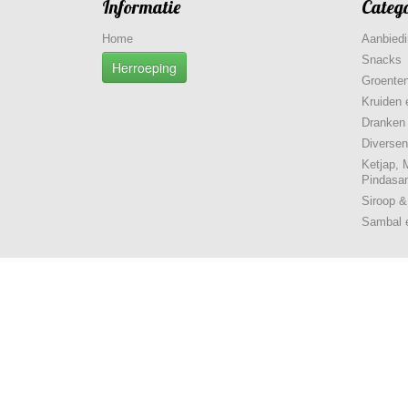
Informatie
Categ
Home
Aanbied
Snacks
Herroeping
Groenten
Kruiden 
Dranken
Diversen
Ketjap, 
Pindasa
Siroop 
Sambal 