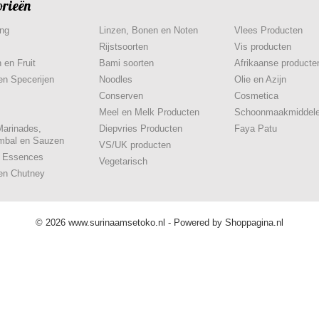
orieën
ing
Linzen, Bonen en Noten
Vlees Producten
Rijstsoorten
Vis producten
 en Fruit
Bami soorten
Afrikaanse producte
en Specerijen
Noodles
Olie en Azijn
Conserven
Cosmetica
Meel en Melk Producten
Schoonmaakmiddel
Marinades,
Diepvries Producten
Faya Patu
mbal en Sauzen
VS/UK producten
& Essences
Vegetarisch
en Chutney
© 2026 www.surinaamsetoko.nl - Powered by Shoppagina.nl