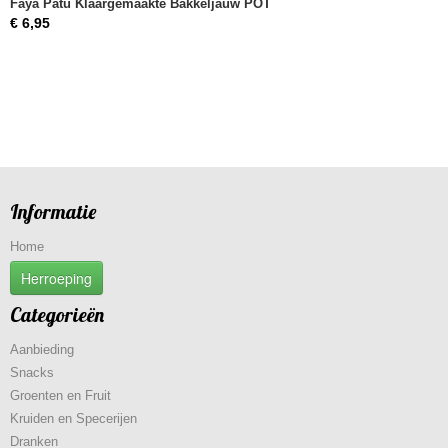
Faya Patu Klaargemaakte Bakkeljauw POT
€ 6,95
Informatie
Home
Herroeping
Categorieën
Aanbieding
Snacks
Groenten en Fruit
Kruiden en Specerijen
Dranken