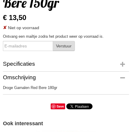
Bere 150gr
€ 13,50
✘
Niet op voorraad
Ontvang een mailtje zodra het product weer op voorraad is.
Verstuur
Specificaties
Productcode
Omschrijving
Droge Garnalen Red Bere 180gr
Droge Garnalen Red Bere 180gr
Save
Ook interessant