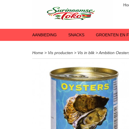
Ho
AANBIEDING
SNACKS
GROENTEN EN F
Home
>
Vis producten
>
Vis in blik
>
Ambition Oesters