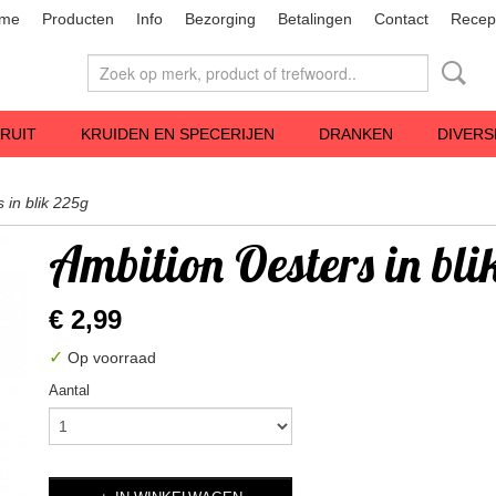
me
Producten
Info
Bezorging
Betalingen
Contact
Recep
RUIT
KRUIDEN EN SPECERIJEN
DRANKEN
DIVERS
 in blik 225g
Ambition Oesters in bli
€ 2,99
✓
Op voorraad
Aantal