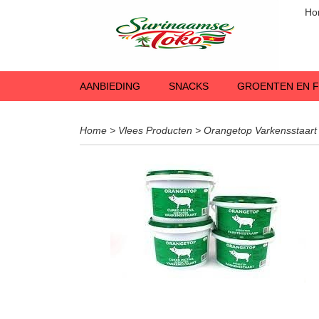
Ho
AANBIEDING
SNACKS
GROENTEN EN F
Home
>
Vlees Producten
>
Orangetop Varkensstaart