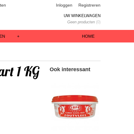
ten
Inloggen
Registreren
UW WINKELWAGEN
Geen producten
(0)
EN
+
HOME
rt 1 KG
Ook interessant