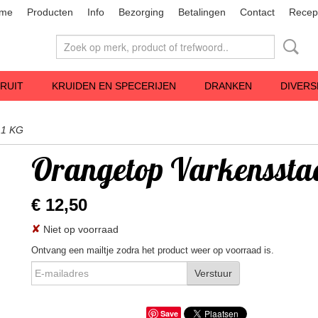
me
Producten
Info
Bezorging
Betalingen
Contact
Recep
RUIT
KRUIDEN EN SPECERIJEN
DRANKEN
DIVERS
 1 KG
Orangetop Varkensstaa
€ 12,50
✘
Niet op voorraad
Ontvang een mailtje zodra het product weer op voorraad is.
Verstuur
Save