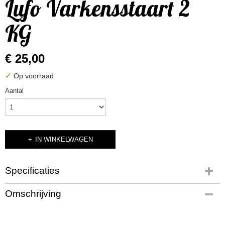
Lufo Varkensstaart 2
KG
€ 25,00
✓
Op voorraad
Aantal
IN WINKELWAGEN
Specificaties
Productcode
Omschrijving
LUFO Varkenstaart 2 kilo