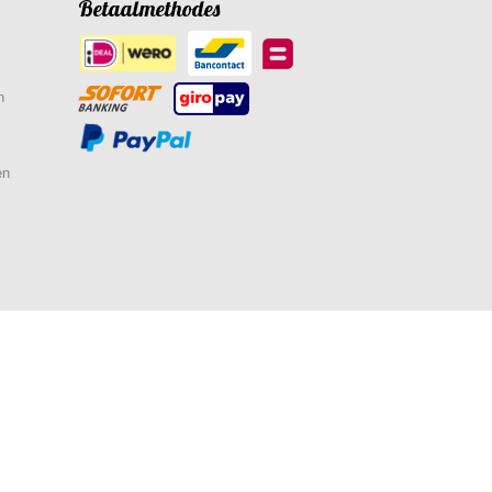
Betaalmethodes
n
en