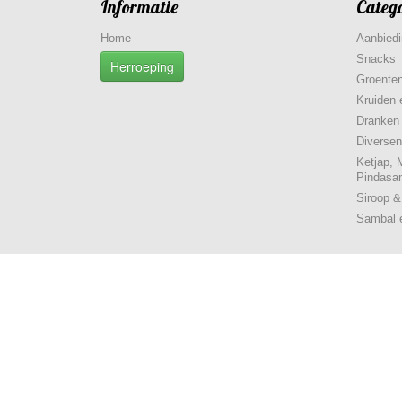
Informatie
Categ
Home
Aanbied
Snacks
Herroeping
Groenten
Kruiden 
Dranken
Diversen
Ketjap, 
Pindasa
Siroop 
Sambal 