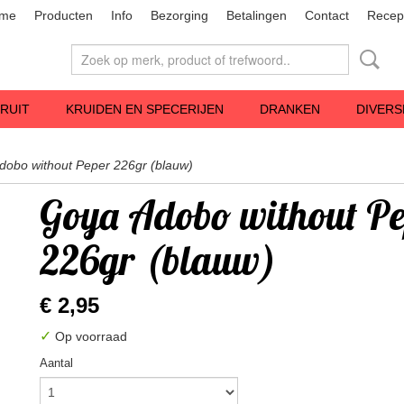
me
Producten
Info
Bezorging
Betalingen
Contact
Recep
RUIT
KRUIDEN EN SPECERIJEN
DRANKEN
DIVERS
dobo without Peper 226gr (blauw)
Goya Adobo without Pe
226gr (blauw)
€ 2,95
✓
Op voorraad
Aantal