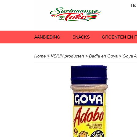
Ho
AANBIEDING
SNACKS
GROENTEN EN F
Home
>
VS/UK producten
>
Badia en Goya
>
Goya A