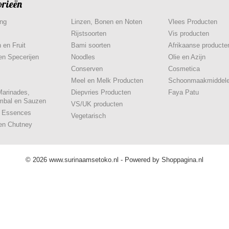
orieën
ing
Linzen, Bonen en Noten
Vlees Producten
Rijstsoorten
Vis producten
 en Fruit
Bami soorten
Afrikaanse producte
en Specerijen
Noodles
Olie en Azijn
Conserven
Cosmetica
Meel en Melk Producten
Schoonmaakmiddel
Marinades,
Diepvries Producten
Faya Patu
mbal en Sauzen
VS/UK producten
& Essences
Vegetarisch
en Chutney
© 2026 www.surinaamsetoko.nl - Powered by Shoppagina.nl