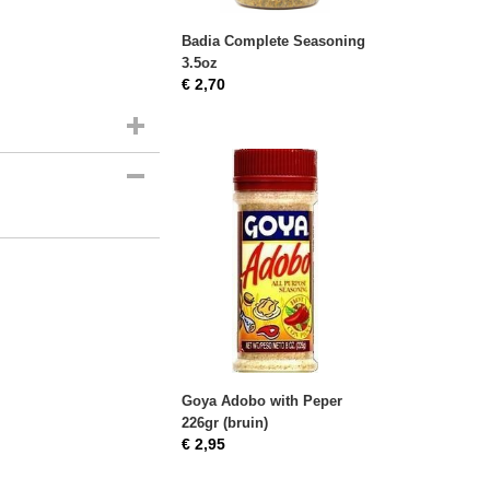
Badia Complete Seasoning
3.5oz
€ 2,70
Peper 226gr
Goya Adobo with Peper
226gr (bruin)
€ 2,95