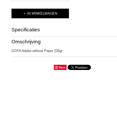
IN WINKELWAGEN
Specificaties
Productcode
GOYA Adobo without 
Omschrijving
GOYA Adobo without Peper 226gr
Save