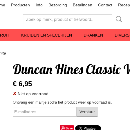
me
Producten
Info
Bezorging
Betalingen
Contact
Recep
RUIT
KRUIDEN EN SPECERIJEN
DRANKEN
DIVERS
hite
Duncan Hines Classic 
€ 6,95
✘
Niet op voorraad
Ontvang een mailtje zodra het product weer op voorraad is.
Verstuur
Save