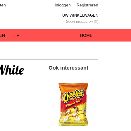
ten
Inloggen
Registreren
UW WINKELWAGEN
Geen producten
(0)
EN
+
HOME
White
Ook interessant