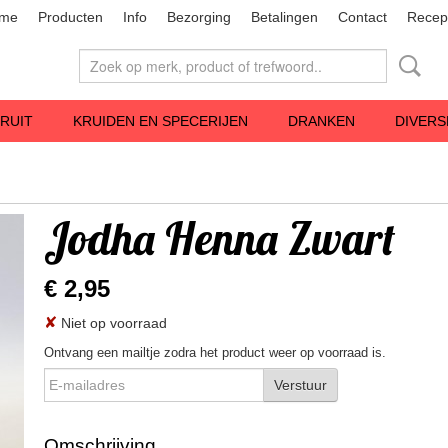
me
Producten
Info
Bezorging
Betalingen
Contact
Recep
RUIT
KRUIDEN EN SPECERIJEN
DRANKEN
DIVERS
Jodha Henna Zwart
€ 2,95
✘
Niet op voorraad
Ontvang een mailtje zodra het product weer op voorraad is.
Verstuur
Omschrijving