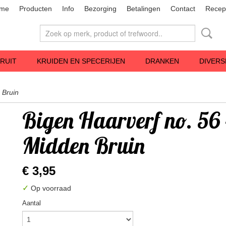
me
Producten
Info
Bezorging
Betalingen
Contact
Recep
RUIT
KRUIDEN EN SPECERIJEN
DRANKEN
DIVERS
 Bruin
Bigen Haarverf no. 56 
Midden Bruin
€ 3,95
✓
Op voorraad
Aantal