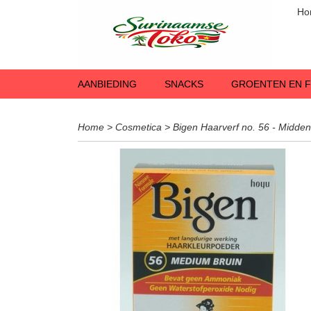
Ho
AANBIEDING
SNACKS
GROENTEN EN F
Home
>
Cosmetica
>
Bigen Haarverf no. 56 - Midden