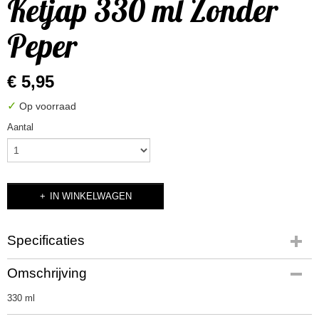
Ketjap 330 ml Zonder
Peper
€ 5,95
✓
Op voorraad
Aantal
IN WINKELWAGEN
Specificaties
Bruto gewicht
Omschrijving
0,40 Kg
330 ml