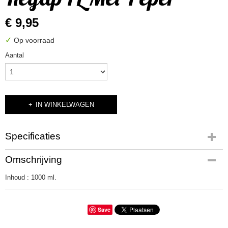
€ 9,95
✓
Op voorraad
Aantal
IN WINKELWAGEN
Specificaties
Bruto gewicht
Omschrijving
1,00 Kg
Inhoud : 1000 ml.
Save