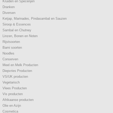
Kruiden en Specerijen
Dranken
Diversen
Ketjap, Marinades, Pindasambal en Sauzen
Siroop & Essences
Sambal en Chutney
Linzen, Bonen en Noten
Rijstsoorten
Bami soorten
Noodles
Conserven
Meel en Melk Producten
Diepvries Producten
VS/UK producten
Vegetarisch
Vlees Producten
Vis producten
Afrikaanse producten
Olie en Azijn
Cosmetica