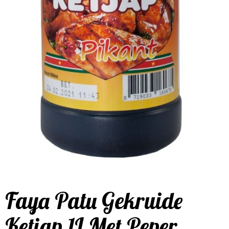
Faya Patu Gekruide
Ketjap 1L Met Peper