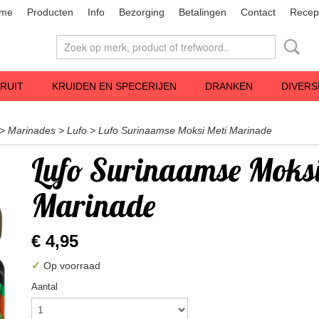
me
Producten
Info
Bezorging
Betalingen
Contact
Recep
RUIT
KRUIDEN EN SPECERIJEN
DRANKEN
DIVERS
>
Marinades
>
Lufo
>
Lufo Surinaamse Moksi Meti Marinade
Lufo Surinaamse Moksi
Marinade
€ 4,95
✓
Op voorraad
Aantal