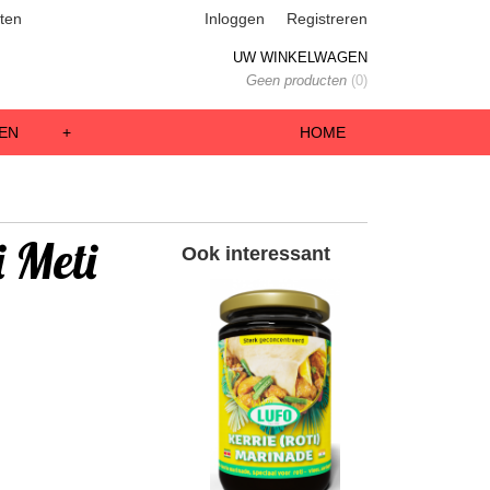
ten
Inloggen
Registreren
UW WINKELWAGEN
Geen producten
(0)
EN
+
HOME
 Meti
Ook interessant