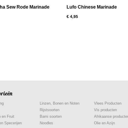
ha Sew Rode Marinade
Lufo Chinese Marinade
€ 4,95
orieën
ing
Linzen, Bonen en Noten
Vlees Producten
Rijstsoorten
Vis producten
 en Fruit
Bami soorten
Afrikaanse producte
en Specerijen
Noodles
Olie en Azijn