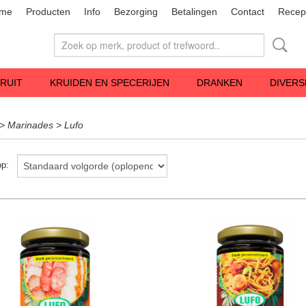
me
Producten
Info
Bezorging
Betalingen
Contact
Recep
RUIT
KRUIDEN EN SPECERIJEN
DRANKEN
DIVERS
>
Marinades
>
Lufo
 op: