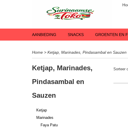
Ho
AANBIEDING
SNACKS
GROENTEN EN F
Home
>
Ketjap, Marinades, Pindasambal en Sauzen
Ketjap, Marinades,
Sorteer
Pindasambal en
Sauzen
Ketjap
Marinades
Faya Patu