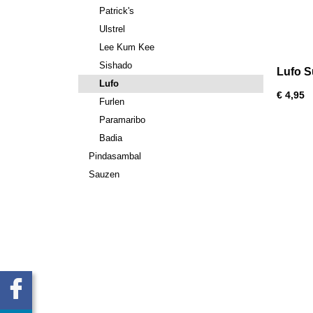
Patrick's
Ulstrel
Lee Kum Kee
Sishado
Lufo S
Lufo
Marin
€ 4,95
Furlen
Paramaribo
Badia
Pindasambal
Sauzen